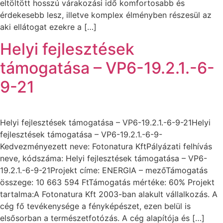
eltöltött hosszú várakozási idő komfortosabb és
érdekesebb lesz, illetve komplex élményben részesül az
aki ellátogat ezekre a […]
Helyi fejlesztések
támogatása – VP6-19.2.1.-6-
9-21
Helyi fejlesztések támogatása – VP6-19.2.1.-6-9-21Helyi
fejlesztések támogatása – VP6-19.2.1.-6-9-
Kedvezményezett neve: Fotonatura KftPályázati felhívás
neve, kódszáma: Helyi fejlesztések támogatása – VP6-
19.2.1.-6-9-21Projekt címe: ENERGIA – mezőTámogatás
összege: 10 663 594 FtTámogatás mértéke: 60% Projekt
tartalma:A Fotonatura Kft 2003-ban alakult vállalkozás. A
cég fő tevékenysége a fényképészet, ezen belül is
elsősorban a természetfotózás. A cég alapítója és […]