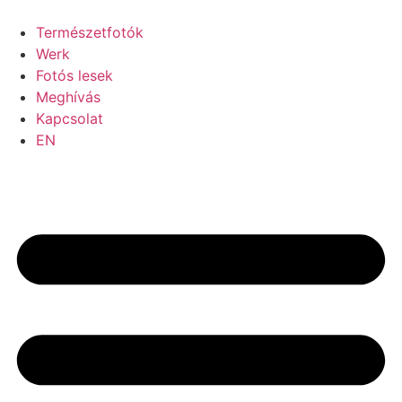
Ugrás
a
Természetfotók
tartalomhoz
Werk
Fotós lesek
Meghívás
Kapcsolat
EN